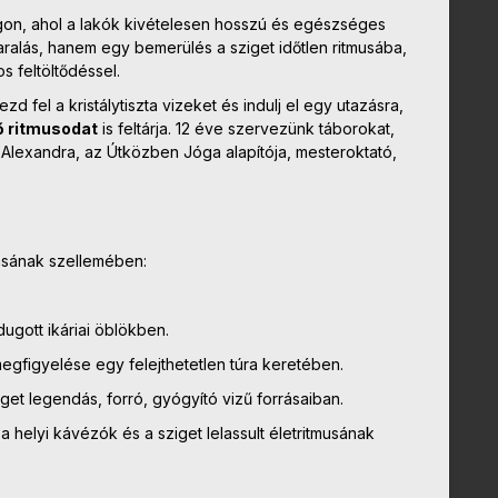
ágon, ahol a lakók kivételesen hosszú és egészséges
ralás, hanem egy bemerülés a sziget időtlen ritmusába,
s feltöltődéssel.
d fel a kristálytiszta vizeket és indulj el egy utazásra,
ső ritmusodat
is feltárja. 12 éve szervezünk táborokat,
 Alexandra, az Útközben Jóga alapítója, mesteroktató,
tásának szellemében:
ugott ikáriai öblökben.
 megfigyelése egy felejthetetlen túra keretében.
iget legendás, forró, gyógyító vizű forrásaiban.
 a helyi kávézók és a sziget lelassult életritmusának