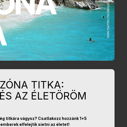
K ZÓNA TITKA:
 ÉS AZ ÉLETÖRÖM
ég titkára vágysz? Csatlakozz hozzánk 1+5
emberek elfelejtik sietni az életet!