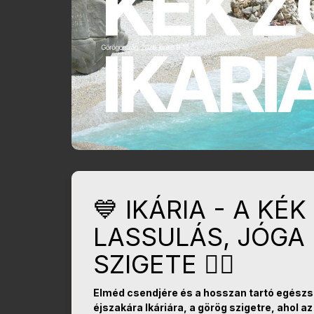
💙 IKÁRIA - A KÉ
LASSULÁS, JÓGA
SZIGETE 🧘‍♀️
Elméd csendjére és a hosszan tartó egészs
éjszakára Ikáriára, a görög szigetre, ahol az 