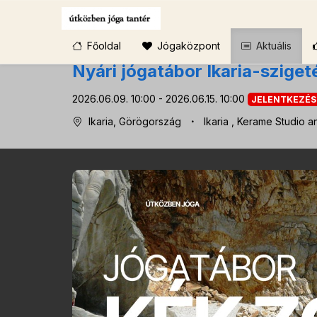
Főoldal
Jógaközpont
Aktuális
Nyári jógatábor Ikaria-szigeté
2026.06.09. 10:00 - 2026.06.15. 10:00
JELENTKEZÉS
Ikaria, Görögország
Ikaria
, Kerame Studio a