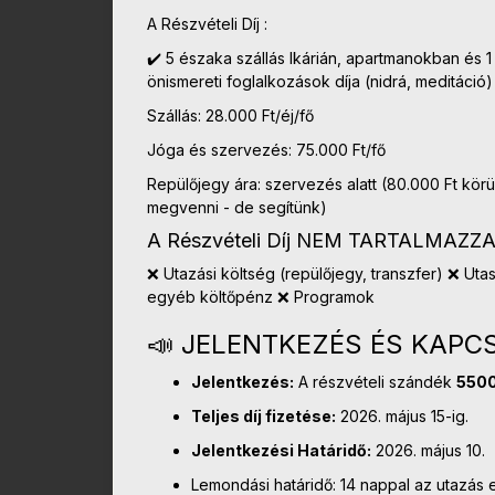
A Részvételi Díj :
✔️ 5 északa szállás Ikárián, apartmanokban és 
önismereti foglalkozások díja (nidrá, meditáció)
Szállás: 28.000 Ft/éj/fő
Jóga és szervezés: 75.000 Ft/fő
Repülőjegy ára: szervezés alatt (80.000 Ft kör
megvenni - de segítünk)
A Részvételi Díj NEM TARTALMAZZA
❌ Utazási költség (repülőjegy, transzfer) ❌ Uta
egyéb költőpénz ❌ Programok
📣 JELENTKEZÉS ÉS KAPC
Jelentkezés:
A részvételi szándék
5500
Teljes díj fizetése:
2026. május 15-ig.
Jelentkezési Határidő:
2026. május 10.
Lemondási határidő: 14 nappal az utazás e