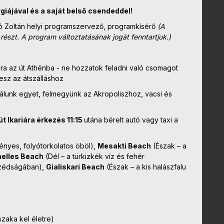
rgiájával és a saját belső csendeddel!
 Zoltán helyi programszervező, programkísérő
(A
részt. A program változtatásának jogát fenntartjuk.
)
 óra az út Athénba - ne hozzatok feladni való csomagot
lesz az átszálláshoz
étálunk egyet, felmegyünk az Akropoliszhoz, vacsi és
út Ikariára érkezés 11:15
utána bérelt autó vagy taxi a
nyes, folyótorkolatos öböl),
Mesakti Beach
(Észak – a
elles Beach
(Dél – a türkizkék víz és fehér
szédságában),
Gialiskari Beach
(Észak – a kis halászfalu
szaka kel életre)