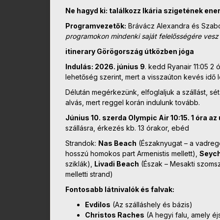
Ne hagyd ki: találkozz Ikária szigetének ene
Programvezetők:
Brávácz Alexandra és Szabó
programokon mindenki saját felelősségére vesz 
itinerary Görögország útközben jóga
Indulás: 2026. június 9
. kedd Ryanair 11:05 2
lehetőség szerint, mert a visszaúton kevés idő 
Délután megérkezünk, elfoglaljuk a szállást, s
alvás, mert reggel korán indulunk tovább.
Június 10. szerda Olympic Air 10:15. 1 óra az 
szállásra, érkezés kb. 13 órakor, ebéd
Strandok:
Nas Beach
(Északnyugat – a vadregé
hosszú homokos part Armenistis mellett),
Seych
sziklák),
Livadi Beach
(Észak – Mesakti szom
melletti strand)
Fontosabb látnivalók és falvak:
Evdilos
(Az szálláshely és bázis)
Christos Raches
(A hegyi falu, amely éj