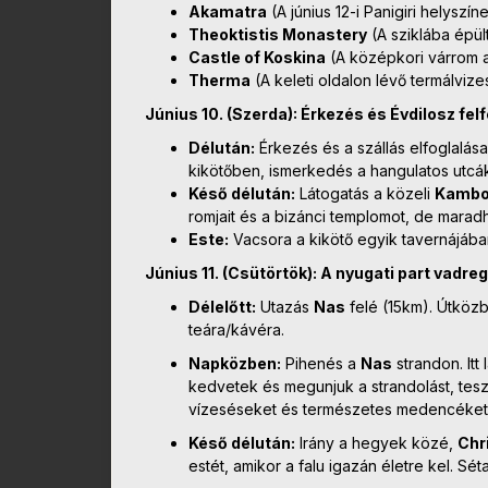
Akamatra
(A június 12-i Panigiri helyszín
Theoktistis Monastery
(A sziklába épült
Castle of Koskina
(A középkori várrom 
Therma
(A keleti oldalon lévő termálvize
Június 10. (Szerda): Érkezés és Évdilosz fe
Délután:
Érkezés és a szállás elfoglalás
kikötőben, ismerkedés a hangulatos utcák
Késő délután:
Látogatás a közeli
Kambo
romjait és a bizánci templomot, de marad
Este:
Vacsora a kikötő egyik tavernájában
Június 11. (Csütörtök): A nyugati part vadre
Délelőtt:
Utazás
Nas
felé (15km). Útköz
teára/kávéra.
Napközben:
Pihenés a
Nas
strandon. Itt
kedvetek és megunjuk a strandolást, tesz
vízeséseket és természetes medencéket 
Késő délután:
Irány a hegyek közé,
Chr
estét, amikor a falu igazán életre kel. Sé