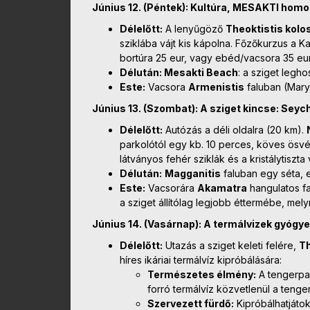
Június 12. (Péntek): Kultúra, MESAKTI homo
Délelőtt:
A lenyűgöző
Theoktistis kolo
sziklába vájt kis kápolna. Főzőkurzus a K
bortúra 25 eur, vagy ebéd/vacsora 35 eu
Délután: Mesakti Beach
: a sziget legh
Este:
Vacsora
Armenistis
faluban (Mary
Június 13. (Szombat): A sziget kincse: Seyc
Délelőtt:
Autózás a déli oldalra (20 km).
parkolótól egy kb. 10 perces, köves ösvé
látványos fehér sziklák és a kristálytiszta
Délután:
Magganitis
faluban egy séta, 
Este:
Vacsorára
Akamatra
hangulatos f
a sziget állítólag legjobb éttermébe, mel
Június 14. (Vasárnap): A termálvizek gyógye
Délelőtt:
Utazás a sziget keleti felére,
T
híres ikáriai termálvíz kipróbálására:
Természetes élmény:
A tengerpar
forró termálvíz közvetlenül a tenge
Szervezett fürdő:
Kipróbálhatjáto