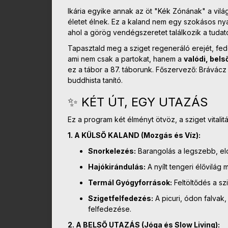
Ikária egyike annak az öt "Kék Zónának" a vil
életet élnek. Ez a kaland nem egy szokásos nya
ahol a görög vendégszeretet találkozik a tudato
Tapasztald meg a sziget regeneráló erejét, fedez
ami nem csak a partokat, hanem a
valódi, bel
ez a tábor a 87. táborunk. Főszervező: Brávácz
buddhista tanító.
✨ KÉT ÚT, EGY UTAZÁS
Ez a program két élményt ötvöz, a sziget vitali
1. A KÜLSŐ KALAND (Mozgás és Víz):
Snorkelezés:
Barangolás a legszebb, eld
Hajókirándulás:
A nyílt tengeri élővilág
Termál Gyógyforrások:
Feltöltődés a sz
Szigetfelfedezés:
A picuri, ódon falvak,
felfedezése.
2. A BELSŐ UTAZÁS (Jóga és Slow Living):