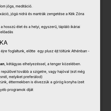
lom jóga, meditáció.
xáció, jógá nidrá és mantrák zengetése a Kék Zóna
 hosszú élet és a helyi, egyszerű, tápláló ikáriai
 előadás
IKA
5 éjre foglaltunk, előtte egy plusz éjt töltünk Athénban -
ban
, kétágyas elhelyezéssel, a tenger közelében.
repülővel tovább a szigetre, vagy hajóval (ezt még
snél, melyiket preferálod)
zünk, éttermekben is élvezzük a görög konyha ízeit
yéb programok díját