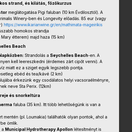
kos strand, és kilátás, főzőkurzus
stor
meglátogatása Pigi faluban (10 km Évdilosztól). A
arimalis Winery-ben és Longevity előadás. 85 eur (vagy
r)
https://www.ikarianwine.gr/en/mathimata-mageirikis
osszabb homokos strandja
 Mary étterem) majd haza (15 km)
helles Beach
Napközben:
Strandolás a
Seychelles Beach
-en. A
nyen kell leereszkedni (érdemes zárt cipőt venni). A
 víz miatt ez a sziget egyik legszebb pontja.
esetleg ebéd és tea/kávé (2 km)
alujába érkezünk egy csodálatos helyi vacsoraélményre,
ynek neve Sta Perix. (12km)
reje és snorkeltúra
herma
faluba (35 km). Itt több lehetőségünk is van a
t mentén (pl. Loumakia) találhatók olyan pontok, ahol a
rbe ömlik.
k a
Municipal Hydrotherapy Apollon
létesítményt is