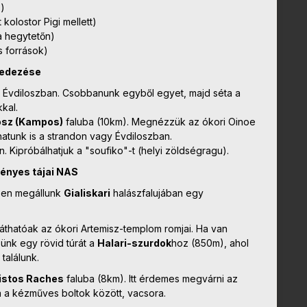
e)
 kolostor Pigi mellett)
a hegytetőn)
s források)
lfedezése
a Évdiloszban. Csobbanunk egyből egyet, majd séta a
kal.
sz (Kampos)
faluba (10km). Megnézzük az ókori Oinoe
hatunk is a strandon vagy Évdiloszban.
. Kipróbálhatjuk a "soufiko"-t (helyi zöldségragu).
gényes tájai NAS
ben megállunk
Gialiskari
halászfalujában egy
 láthatóak az ókori Artemisz-templom romjai. Ha van
ünk egy rövid túrát a
Halari-szurdok
hoz (850m), ahol
találunk.
istos Raches
faluba (8km). Itt érdemes megvárni az
ta a kézműves boltok között, vacsora.