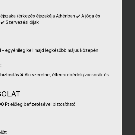
1 éjszaka (érkezés éjszakája Athénban ✔️ A jóga és
 ✔️ Szervezési díjak
ül - egyénileg kell majd legkésőbb május közepén
:
sbiztosítás ❌ Aki szeretne, éttermi ebédek/vacsorák és
SOLAT
0 Ft
előleg befizetésével biztosítható.
lőtt