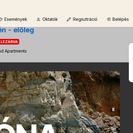
Események
Oktatók
Regisztráció
Belépés
n - előleg
 LEZÁRVA
nd Apartments