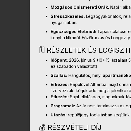
Mozgásos Önismereti Órák:
Napi 1 alka
Stresszkezelés:
Légzőgyakorlatok, rela
nyugalmában.
Egészséges Életmód:
Tapasztalatcsere a
konyha titkairól. Főzőkurzus és Longevity
🗓️ RÉSZLETEK ÉS LOGISZT
Időpont:
2026. június 9 (10)-15. (szállást 
ez szabadon választott)
Szállás:
Hangulatos, helyi
apartmanok
Érkezés:
Repülővel Athénba, majd onnan 
szervezzük, kérjük add meg a jelentkezé
Étkezés:
Saját ellátásban, magunknak fő
Programok:
Az ár nem tartalmazza az eg
Utazás:
repülőjegy foglalásban segítünk
💰 RÉSZVÉTELI DÍJ