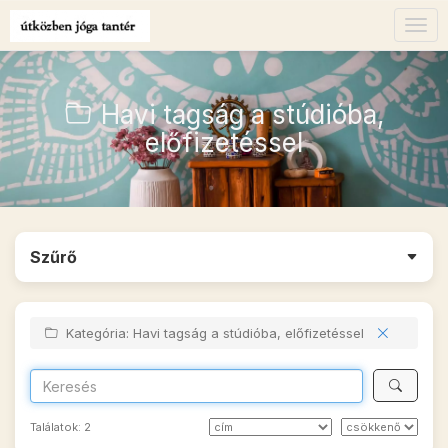
Togg
navig
Havi tagság a stúdióba,
előfizetéssel
Szűrő
Kategória: Havi tagság a stúdióba, előfizetéssel
Találatok:
2