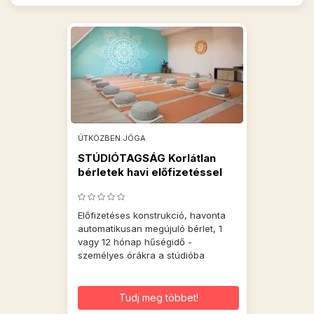
ÚTKÖZBEN JÓGA
STÚDIÓTAGSÁG Korlátlan
bérletek havi előfizetéssel
Előfizetéses konstrukció, havonta
automatikusan megújuló bérlet, 1
vagy 12 hónap hűségidő -
személyes órákra a stúdióba
Tudj meg többet!