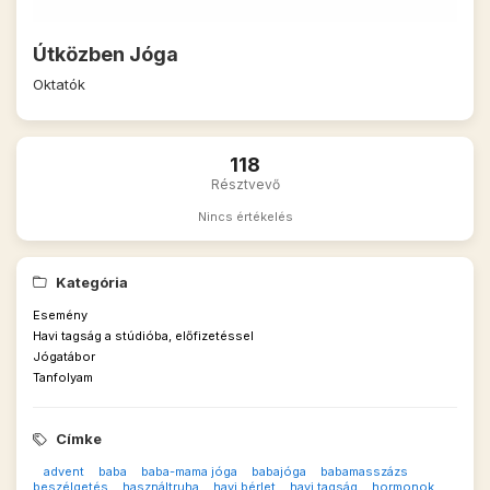
Útközben Jóga
Oktatók
118
Résztvevő
Nincs értékelés
Kategória
Esemény
Havi tagság a stúdióba, előfizetéssel
Jógatábor
Tanfolyam
Címke
advent
baba
baba-mama jóga
babajóga
babamasszázs
beszélgetés
használtruha
havi bérlet
havi tagság
hormonok