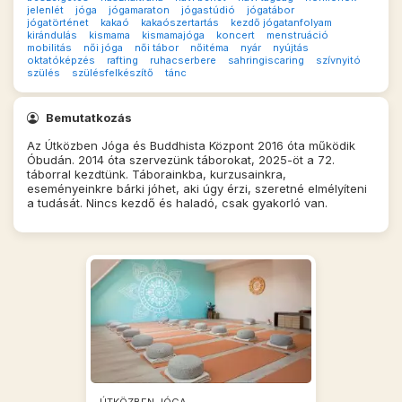
jelenlét
jóga
jógamaraton
jógastúdió
jógatábor
jógatörténet
kakaó
kakaószertartás
kezdő jógatanfolyam
kirándulás
kismama
kismamajóga
koncert
menstruáció
mobilitás
női jóga
női tábor
nőitéma
nyár
nyújtás
oktatóképzés
rafting
ruhacserbere
sahringiscaring
szívnyitó
szülés
szülésfelkészítő
tánc
Bemutatkozás
Az Útközben Jóga és Buddhista Központ 2016 óta működik
Óbudán. 2014 óta szervezünk táborokat, 2025-öt a 72.
táborral kezdtünk. Táborainkba, kurzusainkra,
eseményeinkre bárki jóhet, aki úgy érzi, szeretné elmélyíteni
a tudását. Nincs kezdő és haladó, csak gyakorló van.