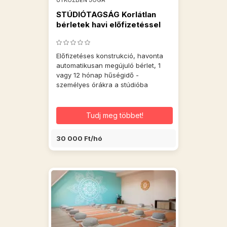
ÚTKÖZBEN JÓGA
STÚDIÓTAGSÁG Korlátlan
bérletek havi előfizetéssel
Előfizetéses konstrukció, havonta
automatikusan megújuló bérlet, 1
vagy 12 hónap hűségidő -
személyes órákra a stúdióba
Tudj meg többet!
30 000 Ft/hó