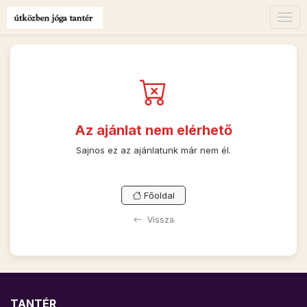
Togg
navig
Az ajánlat nem elérhető
Sajnos ez az ajánlatunk már nem él.
Főoldal
Vissza
TANTÉR