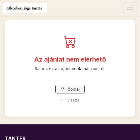
Togg
navig
Az ajánlat nem elérhető
Sajnos ez az ajánlatunk már nem él.
Főoldal
Vissza
TANTÉR