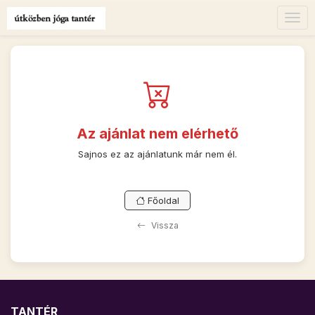
Togg
navig
Az ajánlat nem elérhető
Sajnos ez az ajánlatunk már nem él.
Főoldal
Vissza
TANTÉR