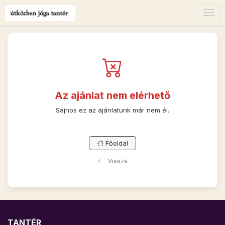
Togg
navig
Az ajánlat nem elérhető
Sajnos ez az ajánlatunk már nem él.
Főoldal
Vissza
TANTÉR