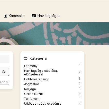
Kapcsolat
Havi tagságok
Kategória
1
Esemény
Havi tagság a stúdióba,
2
előfizetéssel
3
Hold-kör tagság
5
Jógatábor
1
Női jóga
9
Online kurzus
1
Tanfolyam
3
Útközben Jóga Akadémia