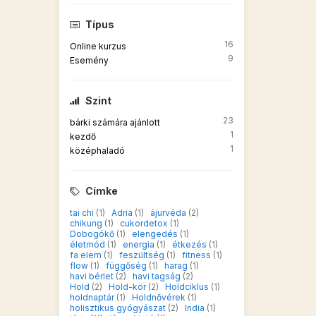
Típus
16
Online kurzus
9
Esemény
Szint
23
bárki számára ajánlott
1
kezdő
1
középhaladó
Címke
tai chi
(1)
Adria
(1)
ájurvéda
(2)
chikung
(1)
cukordetox
(1)
Dobogókő
(1)
elengedés
(1)
életmód
(1)
energia
(1)
étkezés
(1)
fa elem
(1)
feszültség
(1)
fitness
(1)
flow
(1)
függőség
(1)
harag
(1)
havi bérlet
(2)
havi tagság
(2)
Hold
(2)
Hold-kör
(2)
Holdciklus
(1)
holdnaptár
(1)
Holdnővérek
(1)
holisztikus gyógyászat
(2)
India
(1)