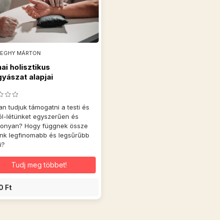
ZEGHY MÁRTON
nai holisztikus
yászat alapjai
n tudjuk támogatni a testi és
 jól-létünket egyszerűen és
konyan? Hogy függnek össze
nk legfinomabb és legsűrűbb
i?
Tudj meg többet!
0 Ft