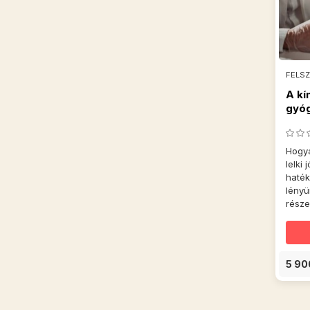
FELS
A kí
gyóg
Hogya
lelki
haté
lényü
része
5 90