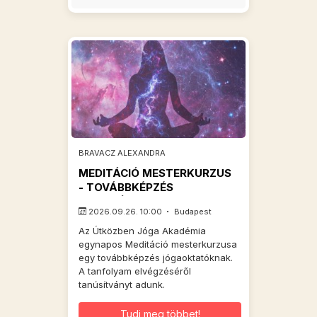
BRAVACZ ALEXANDRA
MEDITÁCIÓ MESTERKURZUS
- TOVÁBBKÉPZÉS
OKTATÓKNAK
2026.09.26. 10:00
Budapest
Az Útközben Jóga Akadémia
egynapos Meditáció mesterkurzusa
egy továbbképzés jógaoktatóknak.
A tanfolyam elvégzéséről
tanúsítványt adunk.
Tudj meg többet!