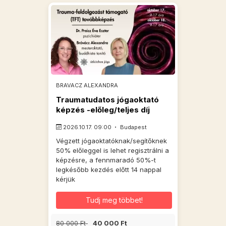
BRAVACZ ALEXANDRA
Traumatudatos jógaoktató
képzés -előleg/teljes díj
2026.10.17. 09:00
Budapest
Végzett jógaoktatóknak/segítőknek
50% előleggel is lehet regisztrálni a
képzésre, a fennmaradó 50%-t
legkésőbb kezdés előtt 14 nappal
kérjük
Tudj meg többet!
80 000 Ft
40 000 Ft