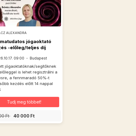
ACZ ALEXANDRA
matudatos jógaoktató
és -előleg/teljes díj
6.10.17. 09:00
Budapest
tt jógaoktatóknak/segítőknek
lőleggel is lehet regisztrálni a
ésre, a fennmaradó 50%-t
sőbb kezdés előtt 14 nappal
k
Tudj meg többet!
00 Ft
40 000 Ft