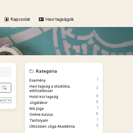
Kapcsolat
Havi tagságok
Kategória
1
Esemény
Havi tagság a stúdióba,
2
előfizetéssel
3
Hold-kör tagság
5
Jógatábor
1
Női jóga
9
Online kurzus
1
Tanfolyam
3
Útközben Jóga Akadémia