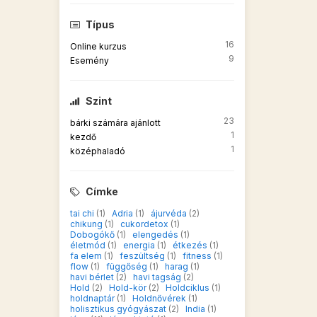
Típus
16
Online kurzus
9
Esemény
Szint
23
bárki számára ajánlott
1
kezdő
1
középhaladó
Címke
tai chi
(1)
Adria
(1)
ájurvéda
(2)
chikung
(1)
cukordetox
(1)
Dobogókő
(1)
elengedés
(1)
életmód
(1)
energia
(1)
étkezés
(1)
fa elem
(1)
feszültség
(1)
fitness
(1)
flow
(1)
függőség
(1)
harag
(1)
havi bérlet
(2)
havi tagság
(2)
Hold
(2)
Hold-kör
(2)
Holdciklus
(1)
holdnaptár
(1)
Holdnővérek
(1)
holisztikus gyógyászat
(2)
India
(1)