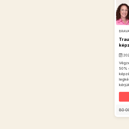
BRAV
Trau
képz
202
Végze
50% e
képz
legké
kérjü
80 0