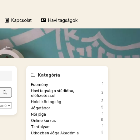
Kapcsolat
Havi tagságok
Kategória
1
Esemény
Havi tagság a stúdióba,
2
előfizetéssel
3
Hold-kör tagság
5
Jógatábor
1
Női jóga
9
Online kurzus
1
Tanfolyam
3
Útközben Jóga Akadémia