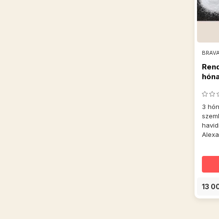
BRAV
Ren
hóna
pro
3 hón
szeml
havid
Alexa
13 0