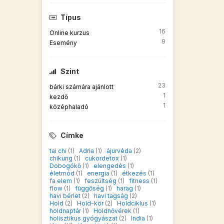
Típus
16
Online kurzus
9
Esemény
Szint
23
bárki számára ajánlott
1
kezdő
1
középhaladó
Címke
tai chi
(1)
Adria
(1)
ájurvéda
(2)
chikung
(1)
cukordetox
(1)
Dobogókő
(1)
elengedés
(1)
életmód
(1)
energia
(1)
étkezés
(1)
fa elem
(1)
feszültség
(1)
fitness
(1)
flow
(1)
függőség
(1)
harag
(1)
havi bérlet
(2)
havi tagság
(2)
Hold
(2)
Hold-kör
(2)
Holdciklus
(1)
holdnaptár
(1)
Holdnővérek
(1)
holisztikus gyógyászat
(2)
India
(1)