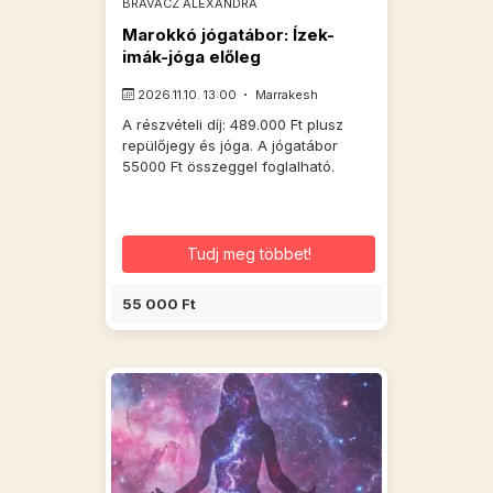
BRAVACZ ALEXANDRA
Marokkó jógatábor: Ízek-
imák-jóga előleg
2026.11.10. 13:00
Marrakesh
A részvételi díj: 489.000 Ft plusz
repülőjegy és jóga. A jógatábor
55000 Ft összeggel foglalható.
Tudj meg többet!
55 000 Ft