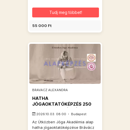
Tudj meg többet!
55 000 Ft
BRAVACZ ALEXANDRA
HATHA
JÓGAOKTATÓKÉPZÉS 250
óra - reg.díj - HÉTVÉGE
2026.10.03. 08:00
Budapest
Az Útközben Jóga Akadémia alap
hatha jógaoktatóképzése Brávácz