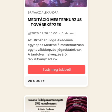
BRAVACZ ALEXANDRA
MEDITÁCIÓ MESTERKURZUS
- TOVÁBBKÉPZÉS
OKTATÓKNAK
2026.09.26. 10:00
Budapest
Az Útközben Jóga Akadémia
egynapos Meditáció mesterkurzusa
egy továbbképzés jógaoktatóknak.
A tanfolyam elvégzéséről
tanúsítványt adunk.
Tudj meg többet!
28 000 Ft