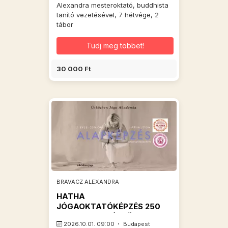
Alexandra mesteroktató, buddhista
tanító vezetésével, 7 hétvége, 2
tábor
Tudj meg többet!
30 000 Ft
BRAVACZ ALEXANDRA
HATHA
JÓGAOKTATÓKÉPZÉS 250
óra -reg.díj -HÉTKÖZNAP
2026.10.01. 09:00
Budapest