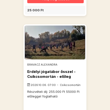
25 000 Ft
BRAVACZ ALEXANDRA
Erdélyi jógatábor ősszel -
Csíkcsomortán - előleg
2026.10.06. 07:00
Csíkcsomortán
Részvételi díj: 255.000 Ft 55000 Ft
előleggel foglalható