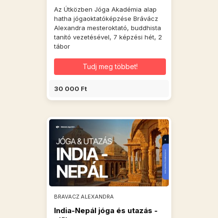
Az Útközben Jóga Akadémia alap
hatha jógaoktatóképzése Brávácz
Alexandra mesteroktató, buddhista
tanító vezetésével, 7 képzési hét, 2
tábor
Tudj meg többet!
30 000 Ft
BRAVACZ ALEXANDRA
India-Nepál jóga és utazás -