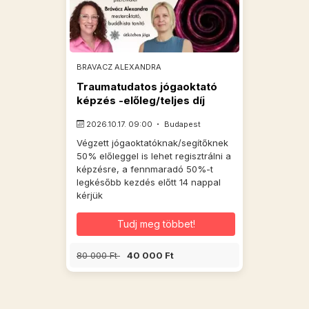
BRAVACZ ALEXANDRA
Traumatudatos jógaoktató
képzés -előleg/teljes díj
2026.10.17. 09:00
Budapest
Végzett jógaoktatóknak/segítőknek
50% előleggel is lehet regisztrálni a
képzésre, a fennmaradó 50%-t
legkésőbb kezdés előtt 14 nappal
kérjük
Tudj meg többet!
80 000 Ft
40 000 Ft