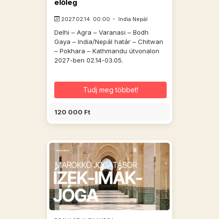
előleg
2027.02.14. 00:00
India Nepál
Delhi – Agra – Varanasi – Bodh
Gaya – India/Nepál határ – Chitwan
– Pokhara – Kathmandu útvonalon
2027-ben 02.14-03.05.
Tudj meg többet!
120 000 Ft