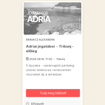
BRAVACZ ALEXANDRA
Adriai jógatábor - Tribunj -
előleg
2026.08.16. 17:00
Tribunj
5 éjszaka - vasárnaptól péntekig
utazás telekocsis rendszerben
részvételi díj a leírásban
Tudj meg többet!
Elfogyott